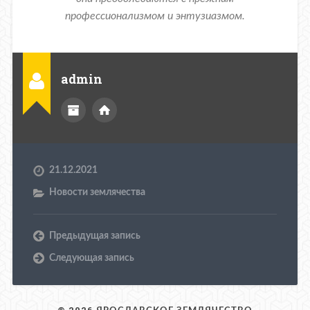
профессионализмом и энтузиазмом.
admin
21.12.2021
Новости землячества
Предыдущая запись
Следующая запись