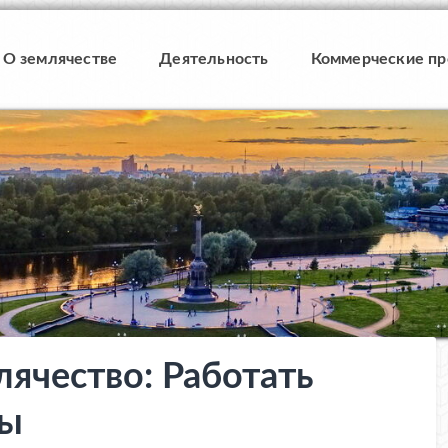
О землячестве
Деятельность
Коммерческие п
ячество: Работать
ны