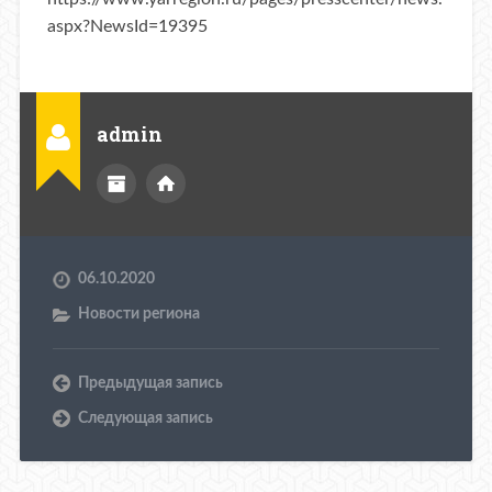
aspx?NewsId=19395
admin
06.10.2020
Новости региона
Предыдущая запись
Следующая запись