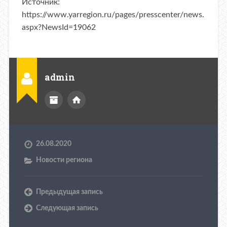
Источник:
https://www.yarregion.ru/pages/presscenter/news.
aspx?NewsId=19062
admin
26.08.2020
Новости региона
Предыдущая запись
Следующая запись